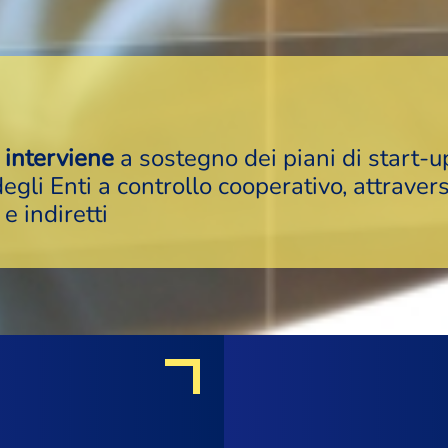
O
interviene
a sostegno dei piani di start-u
degli Enti a controllo cooperativo, attraver
 e indiretti