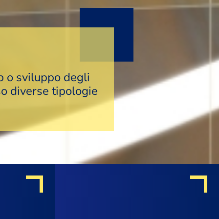
p o sviluppo degli
so diverse tipologie