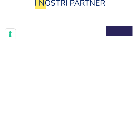
I NOSTRI PARTNER
ARTICOLO 11/L.59
Fondi mutualistici per la promozione e lo sviluppo della
cooperazione