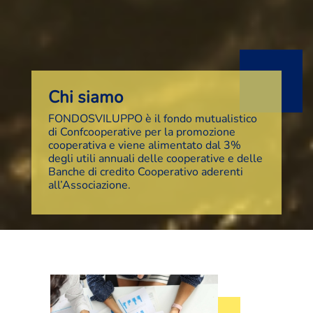
Chi siamo
FONDOSVILUPPO è il fondo mutualistico
di Confcooperative per la promozione
cooperativa e viene alimentato dal 3%
degli utili annuali delle cooperative e delle
Banche di credito Cooperativo aderenti
all’Associazione.